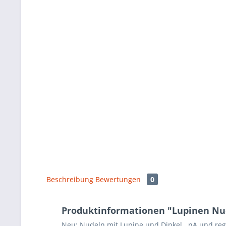
Beschreibung
Bewertungen
0
Produktinformationen "Lupinen Nu
Neu: Nudeln mit Lupine und Dinkel. nA und reg