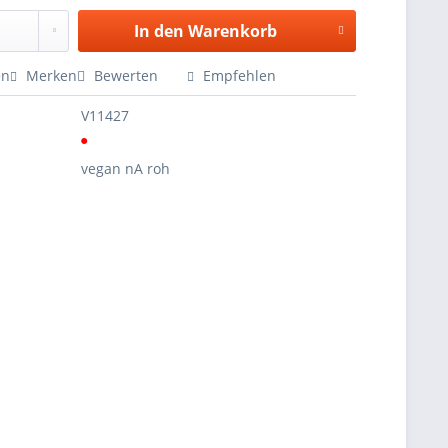
In den
Warenkorb
en
Merken
Bewerten
Empfehlen
V11427
●
vegan nA roh