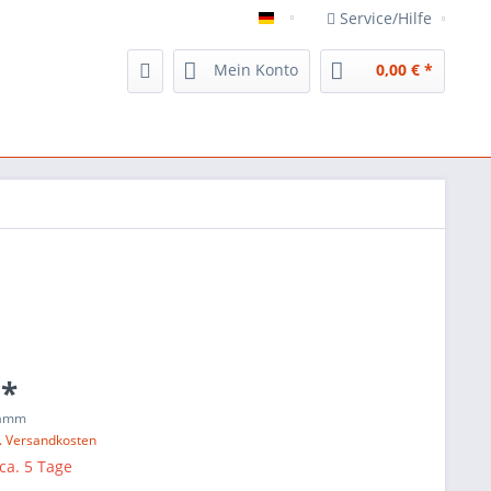
Service/Hilfe
Veggie`s Delight
Mein Konto
0,00 € *
 *
ramm
l. Versandkosten
 ca. 5 Tage