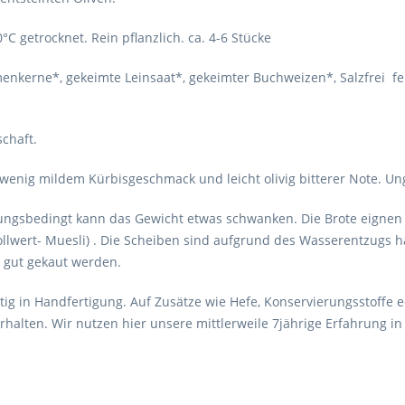
C getrocknet. Rein pflanzlich. ca. 4-6 Stücke
nkerne*, gekeimte Leinsaat*, gekeimter Buchweizen*, Salzfrei fein
chaft.
wenig mildem Kürbisgeschmack und leicht olivig bitterer Note. U
llungsbedingt kann das Gewicht etwas schwanken. Die Brote eigne
ollwert- Muesli) . Die Scheiben sind aufgrund des Wasserentzugs h
 gut gekaut werden.
ältig in Handfertigung. Auf Zusätze wie Hefe, Konservierungsstoffe
halten. Wir nutzen hier unsere mittlerweile 7jährige Erfahrung in