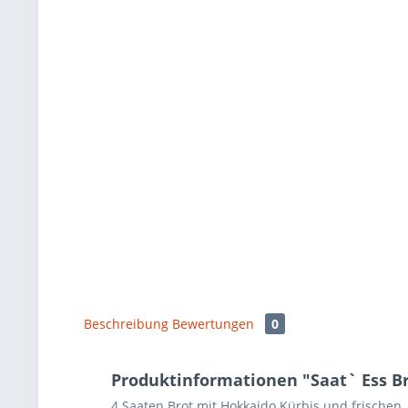
Beschreibung
Bewertungen
0
Produktinformationen "Saat` Ess Br
4 Saaten Brot mit Hokkaido Kürbis und frischen, 