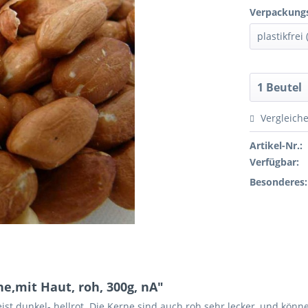
Verpackungs
Vergleich
Artikel-Nr.:
Verfügbar:
Besonderes:
,mit Haut, roh, 300g, nA"
meist dunkel- hellrot. Die Kerne sind auch roh sehr lecker, und kö