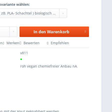
variante wählen:
In den
Warenkorb
en
Merken
Bewerten
Empfehlen
v811
●
roh vegan chemiefreier Anbau nA
nnen mit der Haut geknabbert werden.