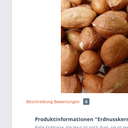
Beschreibung
Bewertungen
0
Produktinformationen "Erdnusskerne
Rohe Erdnüsse, die Haut ist noch dran, sie ist 