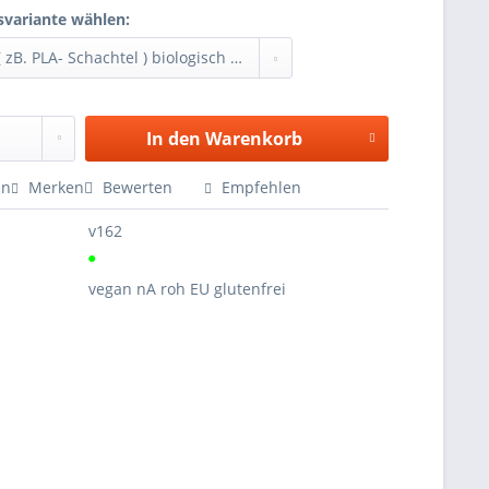
variante wählen:
In den
Warenkorb
en
Merken
Bewerten
Empfehlen
v162
●
vegan nA roh EU glutenfrei