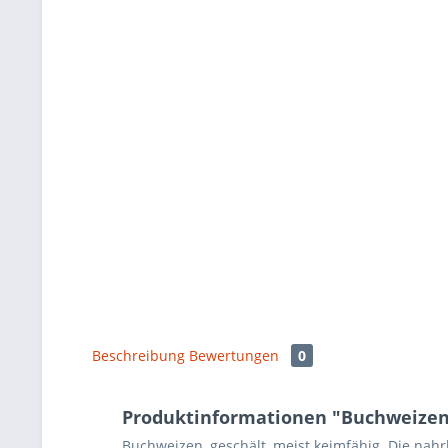
Beschreibung
Bewertungen
0
Produktinformationen "Buchweizen
Buchweizen, geschält, meist keimfähig. Die na