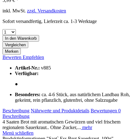
5,99 € *
inkl. MwSt.
zzgl. Versandkosten
Sofort versandfertig, Lieferzeit ca. 1-3 Werktage
In den
Warenkorb
Vergleichen
Merken
Bewerten
Empfehlen
Artikel-Nr.:
v885
Verfügbar:
●
Besonderes:
ca. 4-6 Stück, aus natürlichem Landbau Roh,
gekeimt, rein pflanzlich, glutenfrei, ohne Salzzugabe
Beschreibung
Nährwerte und Produktdetails
Bewertungen
0
Beschreibung
4 Saaten Brot mit aromatischen Gewürzen und viel frischem
regionalem Sauerkraut.. Ohne Zucker,...
mehr
Menü schließen
Produktinformationen "Saat` Ess Brot Sauerkraut, 100g"